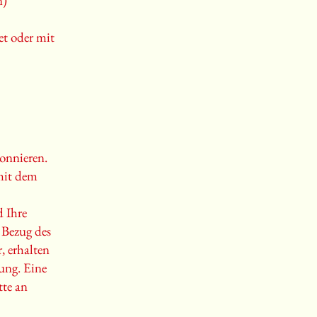
n)
et oder mit
bonnieren.
 mit dem
d Ihre
 Bezug des
, erhalten
ung. Eine
tte an