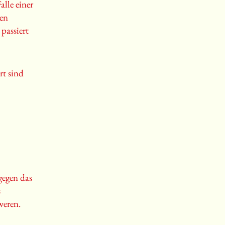
lle einer
ten
passiert
rt sind
gegen das
s
weren.