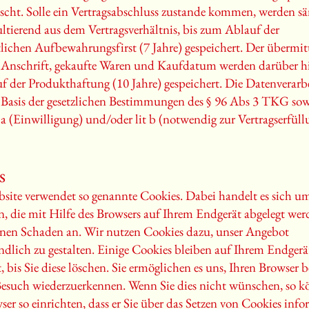
scht. Solle ein Vertragsabschluss zustande kommen, werden s
ultierend aus dem Vertragsverhältnis, bis zum Ablauf der
tlichen Aufbewahrungsfirst (7 Jahre) gespeichert. Der übermitt
 Anschrift, gekaufte Waren und Kaufdatum werden darüber hi
 der Produkthaftung (10 Jahre) gespeichert. Die Datenverarb
f Basis der gesetzlichen Bestimmungen des § 96 Abs 3 TKG sow
t a (Einwilligung) und/oder lit b (notwendig zur Vertragserfüll
s
site verwendet so genannte Cookies. Dabei handelt es sich um
n, die mit Hilfe des Browsers auf Ihrem Endgerät abgelegt werd
inen Schaden an. Wir nutzen Cookies dazu, unser Angebot
ndlich zu gestalten. Einige Cookies bleiben auf Ihrem Endgerä
, bis Sie diese löschen. Sie ermöglichen es uns, Ihren Browser 
esuch wiederzuerkennen. Wenn Sie dies nicht wünschen, so k
ser so einrichten, dass er Sie über das Setzen von Cookies inf