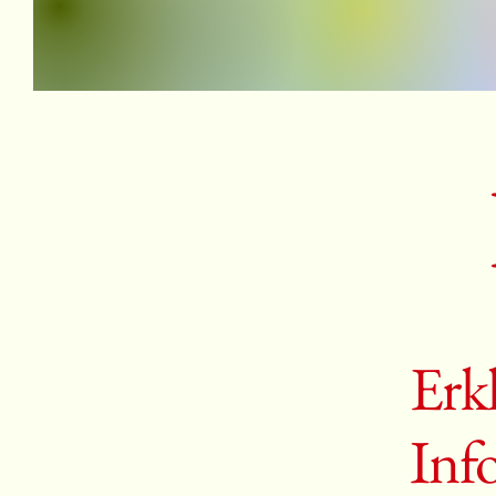
Erk
Inf