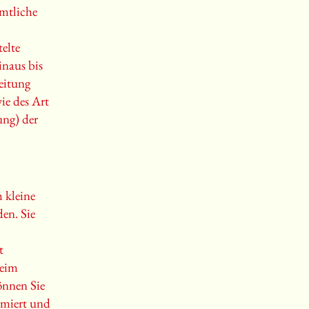
ämtliche
elte
naus bis
eitung
ie des Art
ung) der
 kleine
en. Sie
t
beim
önnen Sie
ormiert und