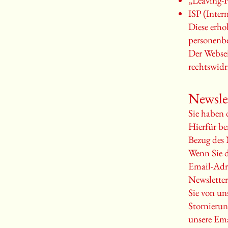
„Leaving-P
ISP (Intern
Diese erho
personenb
Der Websei
rechtswidr
Newsle
Sie haben 
Hierfür be
Bezug des 
Wenn Sie d
Email-Adr
Newsletter
Sie von un
Stornierun
unsere Ema