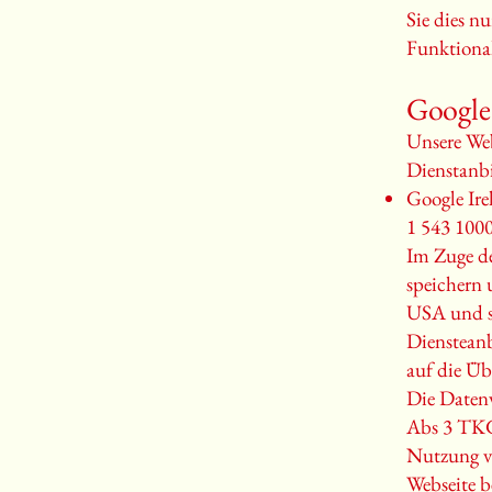
Sie dies n
Funktional
Google
Unsere We
Dienstanbi
Google Ire
1 543 100
Im Zuge de
speichern 
USA und sp
Diensteanb
auf die Üb
Die Datenv
Abs 3 TKG 
Nutzung vo
Webseite be