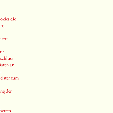
kies die
ft,
hert:
zur
schluss
Daten an
n
eister zum
ng der
herten