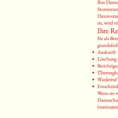
Ihre Date
Stornierun
Datenverar
ist, wird n
Ihre Re
Sie als Be
grundsätzl
Auskunft
Löschung 
Berichtigu
Übertragba
Wiederruf
Einschrän
Wenn sie v
Datenschut
(
verein@ei