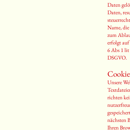
Daten gelö
Daten, res
steuerrech
Name, die
zum Ablauf
erfolgt au
6 Abs 1 li
DSGVO.
Cookie
Unsere Web
Textdateie
richten ke
nutzerfreu
gespeichert
nächsten B
Ihren Brow