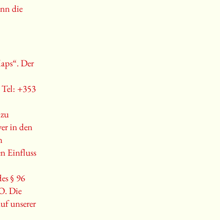
ann die
aps“. Der
 Tel: +353
 zu
ver in den
n
n Einfluss
es § 96
O. Die
uf unserer