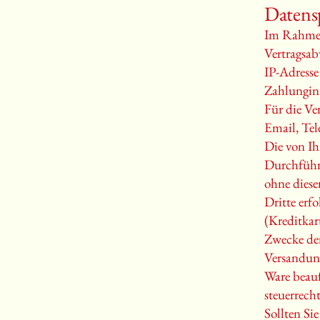
Datens
Im Rahmen 
Vertragsa
IP-Adresse
Zahlungin
Für die Ve
Email, Tel
Die von Ih
Durchführu
ohne diese
Dritte erf
(Kreditkar
Zwecke der
Versandun
Ware beauf
steuerrech
Sollten Si