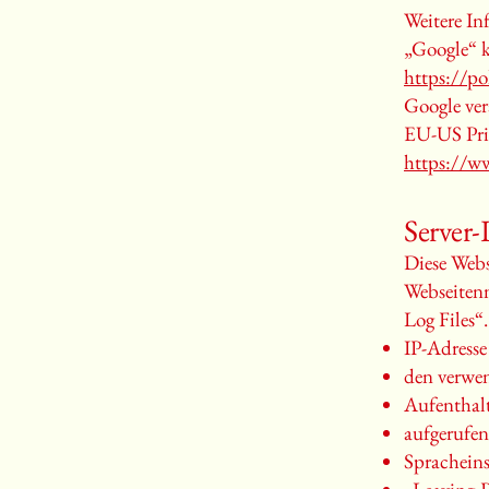
Weitere In
„Google“ 
https://po
Google ver
EU-US Pri
https://w
Server-
Diese Webs
Webseiten
Log Files“.
IP-Adress
den verwe
Aufenthalt
aufgerufen
Spracheins