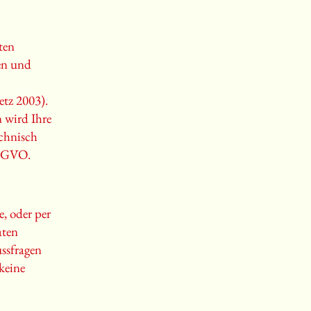
ten
en und
tz 2003).
n wird Ihre
echnisch
 DSGVO.
, oder per
aten
ussfragen
 keine