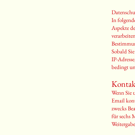
Datenschu
In folgend
Aspekte d
verarbeite
Bestimmun
Sobald Sie
IP-Adresse
bedingt un
Kontak
Wenn Sie u
Email kont
zwecks Bea
für sechs 
Weitergabe