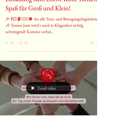
verein395
26. Sept. 2025
1 Min. Lesezeit
Einladung zum Eltern-Kind-Tanzen:
Spaß für Groß und Klein!
🎉 💃🏻🩰🤹🏻‍♂️🪩 An alle Tanz- und Bewegungsbegeisterten!
🎶 Tanzen Jetzt wird's auch in Klagenfurt richtig
schwingend! Kommt vorbei...
Load video