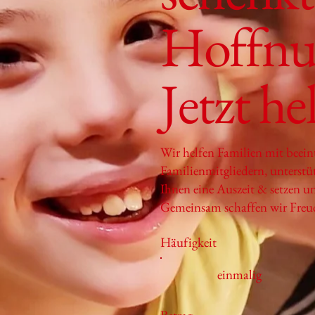
Hoffnu
Jetzt he
Wir helfen Familien mit beei
Familienmitgliedern, unterstüt
Ihnen eine Auszeit & setzen un
Gemeinsam schaffen wir Freu
Häufigkeit
einmalig