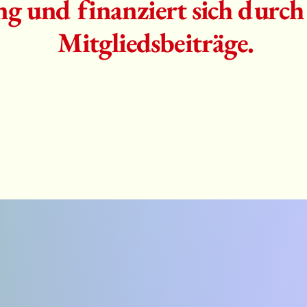
g und finanziert sich durc
Mitgliedsbeiträge.
LICH WILLK
LICH WILLK