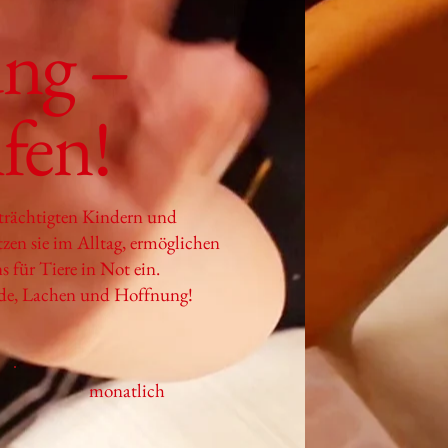
ng –
lfen!
nträchtigten Kindern und
zen sie im Alltag, ermöglichen
s für Tiere in Not ein.
de, Lachen und Hoffnung!
monatlich