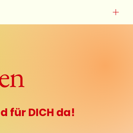
akt: +436642046331
n@einlebenvollerlachen.at
en
d für DICH da!