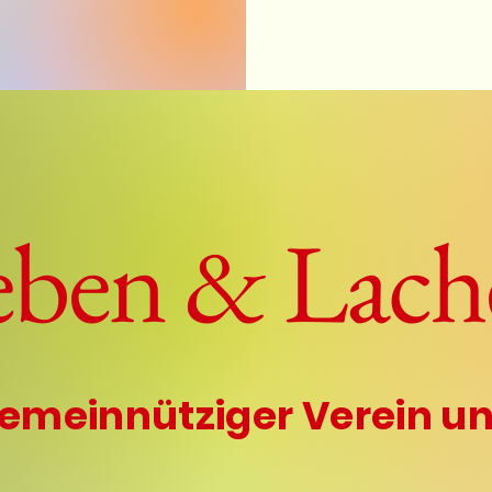
Kont
verei
eben & Lach
gemeinnütziger Verein un