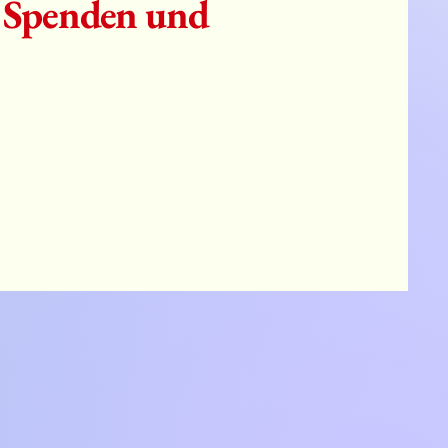
h Spenden und
OMMEN
OMMEN