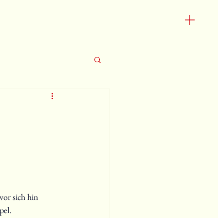
or sich hin 
el. 