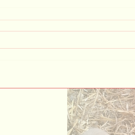
Einladung zum Eltern-Kind-
Präse
Tanzen: Spaß für Groß und Klein!
unser