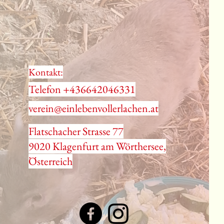
Kontakt:
Telefon +436642046331
verein@einlebenvollerlachen.at
Flatschacher Strasse 77
9020 Klagenfurt am Wörthersee,
Österreich